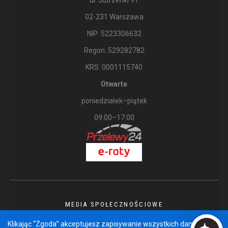
ul. Jutrzenki 91
02-231 Warszawa
NIP: 5223306632
Regon: 529282782
KRS: 0001115740
Otwarte
poniedziałek–piątek
09:00–17:00
MEDIA SPOŁECZNOŚCIOWE
Klikając “Zgoda” akceptujesz zapisywanie wszystkich danych