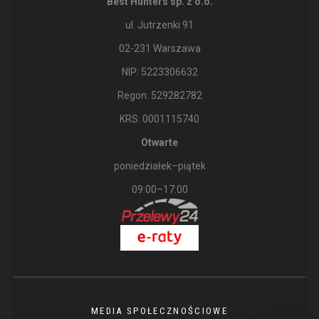
Best Hunters sp. z o.o.
ul. Jutrzenki 91
02-231 Warszawa
NIP: 5223306632
Regon: 529282782
KRS: 0001115740
Otwarte
poniedziałek–piątek
09:00–17:00
MEDIA SPOŁECZNOŚCIOWE