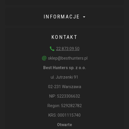
INFORMACJE
KONTAKT
22 873 09 50
sklep@besthunters.pl
Best Hunters sp. z o.o.
ul. Jutrzenki 91
02-231 Warszawa
NIP: 5223306632
Regon: 529282782
KRS: 0001115740
Otwarte