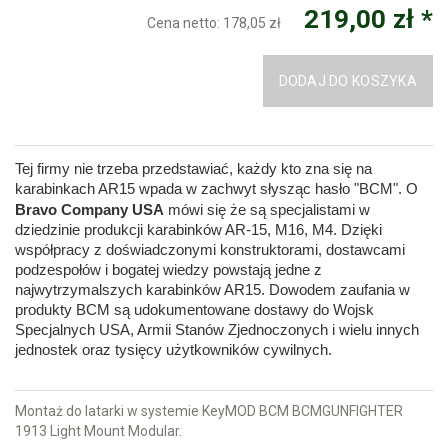
219,00 zł *
Cena netto:
178,05 zł
DODAJ DO KOSZYKA
Tej firmy nie trzeba przedstawiać, każdy kto zna się na
karabinkach AR15 wpada w zachwyt słysząc hasło "BCM". O
Bravo Company USA
mówi się że są specjalistami w
dziedzinie produkcji karabinków AR-15, M16, M4. Dzięki
współpracy z doświadczonymi konstruktorami, dostawcami
podzespołów i bogatej wiedzy powstają jedne z
najwytrzymalszych karabinków AR15. Dowodem zaufania w
produkty BCM są udokumentowane dostawy do Wojsk
Specjalnych USA, Armii Stanów Zjednoczonych i wielu innych
jednostek oraz tysięcy użytkowników cywilnych.
Montaż do latarki w systemie KeyMOD BCM BCMGUNFIGHTER
1913 Light Mount Modular.