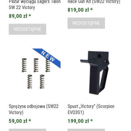
Pazur wyciągu Eagle's Talon
Race Gun Kit (SW22 Victory)
SW 22 Victory
819,00 zł *
89,00 zł *
NIEDOSTĘPNE
NIEDOSTĘPNE
Sprężyna odbojowa (SW22
Spust „Victory” (Scorpion
Victory)
EVO3S1)
59,00 zł *
199,00 zł *