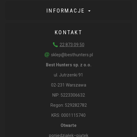
INFORMACJE
KONTAKT
22 873 09 50
sklep@besthunters.pl
Best Hunters sp. z o.o.
ul. Jutrzenki 91
02-231 Warszawa
NIP: 5223306632
Regon: 529282782
KRS: 0001115740
Otwarte
poniedziałek–piątek